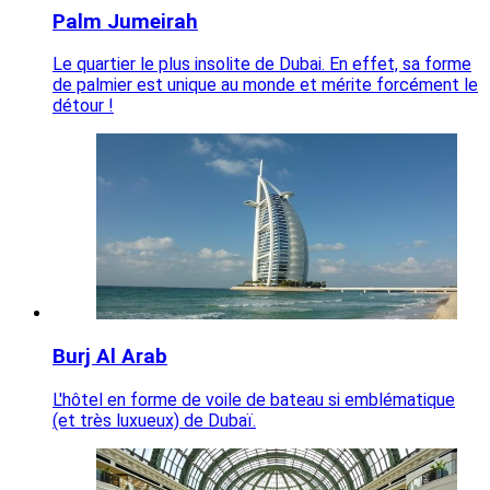
Palm Jumeirah
Le quartier le plus insolite de Dubai. En effet, sa forme
de palmier est unique au monde et mérite forcément le
détour !
Burj Al Arab
L'hôtel en forme de voile de bateau si emblématique
(et très luxueux) de Dubaï.