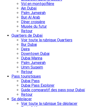
Vol en montgolfière
Ain Dubaï
Palm Jumeirah
Burj Al Arab
Dîner croisière
Musée du futur
Retour
Quartiers de Dubaï
Voir toute la rubrique Quartiers
Bur Dubai
Deira
Downtown Dubai
Dubai Marina
Palm Jumeirah
Umm Suqeim
Retour
Pass touristiques
Dubai Pass
Dubai Pass Explorer
Guide comparatif des pass pour Dubaï
Retour
Se déplacer
Voir toute la rubrique Se déplacer