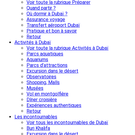
Voir toute la rubrique Préparer
Quand partir ?
Où dormir à Dubaï ?
Assurance voyage
Transfert aéroport Dubaï
Pratique et bon à savoir
Retour
Activités à Dubaï
Voir toute la rubrique Activités à Dubaï
Parcs aquatiques
Aquariums
Parcs d’attractions
Excursion dans le désert
Observatoires
Shopping, Malls
Musées
Vol en montgolfière
Dîner croisière
Expériences authentiques
Retour
Les incontournables
Voir tous les incontournables de Dubaï
Burj Khalifa
Excursion dans le désert